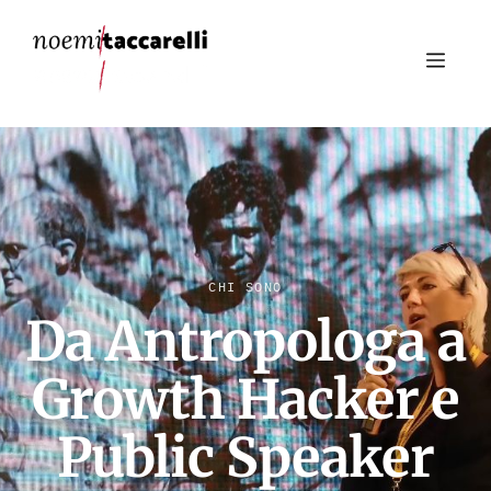
MENU
CHI SONO
Da Antropologa a
Growth Hacker e
Public Speaker