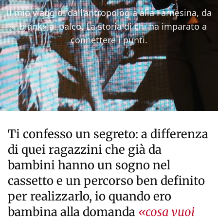
Il mio viaggio: dall’antropologia alla Farnesina, da
«_blank» al palco. La storia di chi ha imparato a
connettere i punti.
Ti confesso un segreto: a differenza
di quei ragazzini che già da
bambini hanno un sogno nel
cassetto e un percorso ben definito
per realizzarlo, io quando ero
bambina alla domanda
«cosa vuoi